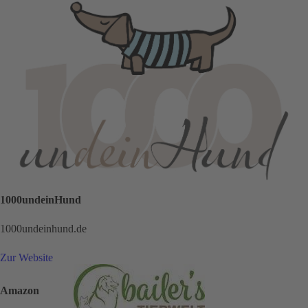
1000undeinHund
1000undeinhund.de
Zur Website
Amazon