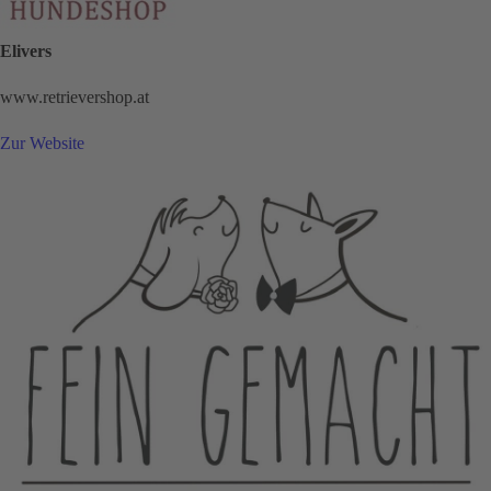
Elivers
www.retrievershop.at
Zur Website