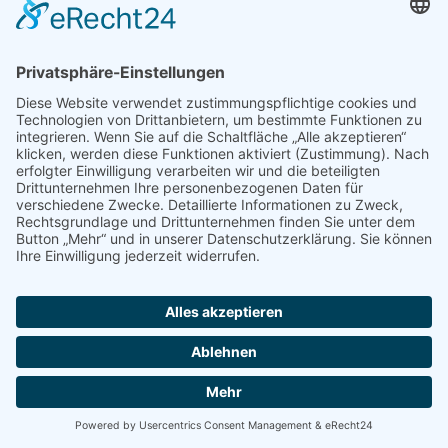
www.tierarztpraxis-bayreuth.de
Egerländer Straße 4
95448 Bayreuth
Zur Website
Tierklinik Kreuzbergl
Radetzkystraße 10
9020 Klagenfurt am Wörthersee, AT
Vienna’s Dogshop
Westphals Insel Crew
Zooplus
www.vienna-dog-shop.at
www.westphalsinselcrew.de
www.zooplus.de
Grenzackerstraße 7
August-Bebel-Str. 27d
Zur Website