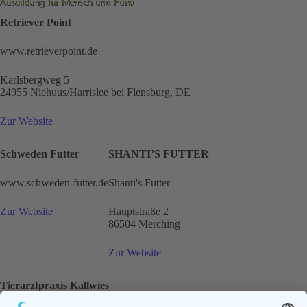
Retriever Point
www.retrieverpoint.de
Karlsbergweg 5
24955 Niehuus/Harrislee bei Flensburg, DE
Zur Website
Schweden Futter
SHANTI’S FUTTER
www.schweden-futter.de
Shanti's Futter
Zur Website
Hauptstraße 2
86504 Merching
Zur Website
Tierarztpraxis Kallwies