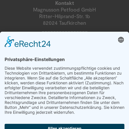
Kontakt
Magnusson Petfood GmbH
Ritter-Hilprand-Str. 1b
82024 Taufkirchen
________________
Magnusson Österreich
Dogs and More
Blumengasse 2
2604 Theresienfeld
Tel. +49 89-215 36 437
info@magnussonpetfood.de
Tel. +43 676 39 11 127
info@magnussonpetfood.at
Partner
Händler Login
Presse Login