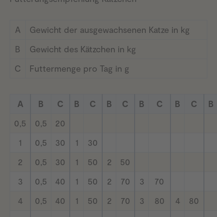
A
Gewicht der ausgewachsenen Katze in kg
B
Gewicht des Kätzchen in kg
C
Futtermenge pro Tag in g
A
B
C
B
C
B
C
B
C
B
C
B
0,5
0,5
20
1
0,5
30
1
30
2
0,5
30
1
50
2
50
3
0,5
40
1
50
2
70
3
70
4
0,5
40
1
50
2
70
3
80
4
80