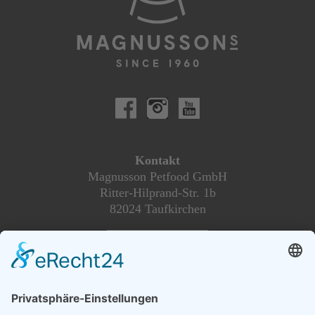
Kontakt
Magnusson Petfood GmbH
Ritter-Hilprand-Str. 1b
82024 Taufkirchen
________________
Magnusson Österreich
Dogs and More
Blumengasse 2
2604 Theresienfeld