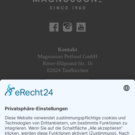
Kontakt
Magnusson Petfood GmbH
Ritter-Hilprand-Str. 1b
82024 Taufkirchen
________________
Magnusson Österreich
Dogs and More
Blumengasse 2
2604 Theresienfeld
Tel. +49 89-215 36 437
info@magnussonpetfood.de