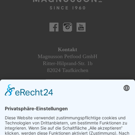
Kontakt
Magnusson Petfood GmbH
Ritter-Hilprand-Str. 1b
82024 Taufkirchen
________________
Magnusson Österreich
Dogs and More
Blumengasse 2
2604 Theresienfeld
Tel. +49 89-215 36 437
info@magnussonpetfood.de