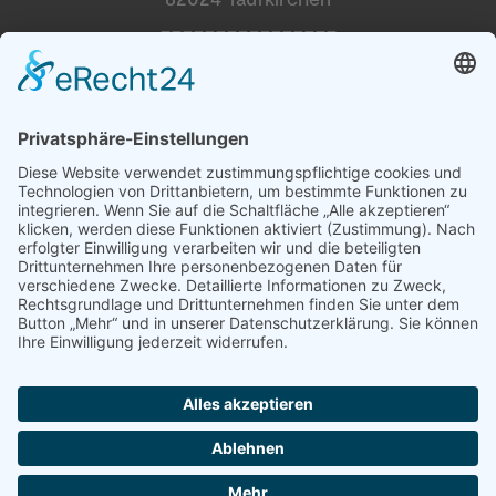
________________
Magnusson Österreich
Dogs and More
Blumengasse 2
2604 Theresienfeld
Tel. +49 89-215 36 437
info@magnussonpetfood.de
Tel. +43 676 39 11 127
info@magnussonpetfood.at
Partner
Händler Login
Presse Login
Züchter Login
Newsletter abonnieren
Anfrage Sponsoring