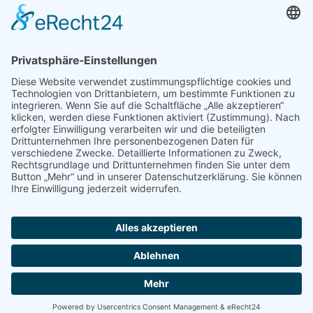
Magnusson Österreich
Dogs and More
Blumengasse 2
2604 Theresienfeld
Tel. +49 89-215 36 437
info@magnussonpetfood.de
Tel. +43 676 39 11 127
info@magnussonpetfood.at
Partner
Händler Login
Presse Login
Züchter Login
Newsletter abonnieren
Anfrage Sponsoring
© KUSE.DE
Impressum
Datenschutz
Kontakt