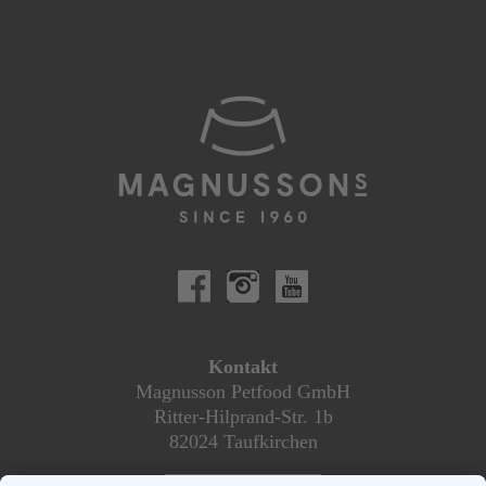
Kontakt
Magnusson Petfood GmbH
Ritter-Hilprand-Str. 1b
82024 Taufkirchen
________________