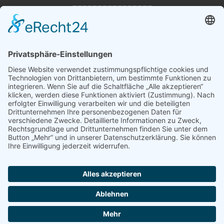
________________
Magnusson Österreich
Dogs and More
Blumengasse 2
2604 Theresienfeld
Tel. +49 89-215 36 437
info@magnussonpetfood.de
Tel. +43 676 39 11 127
info@magnussonpetfood.at
Partner
Händler Login
Presse Login
Züchter Login
Newsletter abonnieren
Anfrage Sponsoring