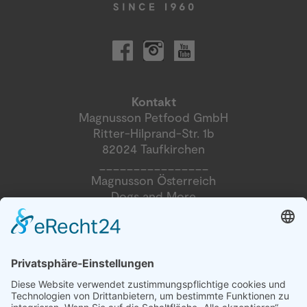
Kontakt
Magnusson Petfood GmbH
Ritter-Hilprand-Str. 1b
82024 Taufkirchen
________________
Magnusson Österreich
Dogs and More
Blumengasse 2
2604 Theresienfeld
Tel. +49 89-215 36 437
info@magnussonpetfood.de
Tel. +43 676 39 11 127