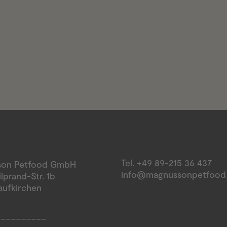
Tel. +49 89-215 36 437
son Petfood GmbH
info@magnussonpetfood
ilprand-Str. 1b
aufkirchen
__________