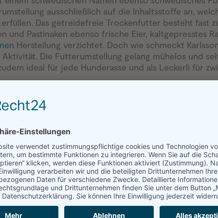
it einem schwedischen Namen ebenso schwedisches Futte
erumstellung ausschließlich auf die Inhaltsstoffe an, we
erfüllen. Das getreidefreie Trockenfutter besteht fast z
 und Pastinaken ebenso frische Eier, kaltgepresstes Ra
enen
Herstellung verzichtet. Doch wie schmeckt Karlsson
e Aktivität. Die Futterumstellung gelang mühelos und sei
 zudem ideal für jede Hunderasse und als Leckerli für z
Interessieren: