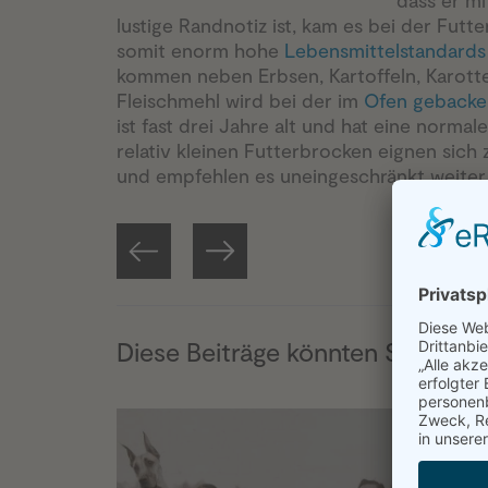
dass er m
lustige Randnotiz ist, kam es bei der Futt
somit enorm hohe
Lebensmittelstandards
kommen neben Erbsen, Kartoffeln, Karotten
Fleischmehl wird bei der im
Ofen geback
ist fast drei Jahre alt und hat eine normal
relativ kleinen Futterbrocken eignen sich
und empfehlen es uneingeschränkt weiter.
Diese Beiträge könnten Sie auch 