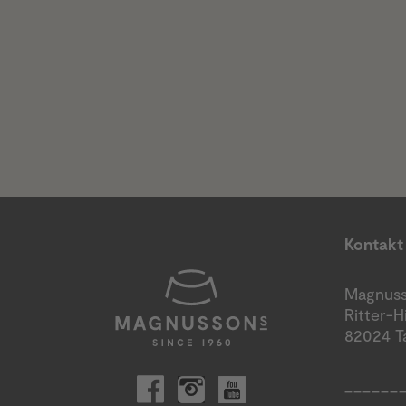
Kontakt
Magnus
Ritter-H
82024 T
______