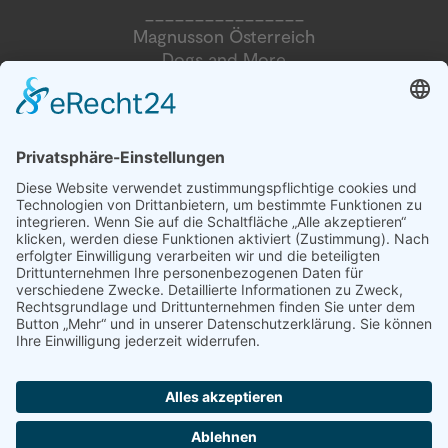
________________
Magnusson Österreich
Dogs and More
Blumengasse 2
2604 Theresienfeld
Tel. +49 89-215 36 437
info@magnussonpetfood.de
Tel. +43 676 39 11 127
info@magnussonpetfood.at
Partner
Händler Login
Presse Login
Züchter Login
Newsletter abonnieren
Anfrage Sponsoring